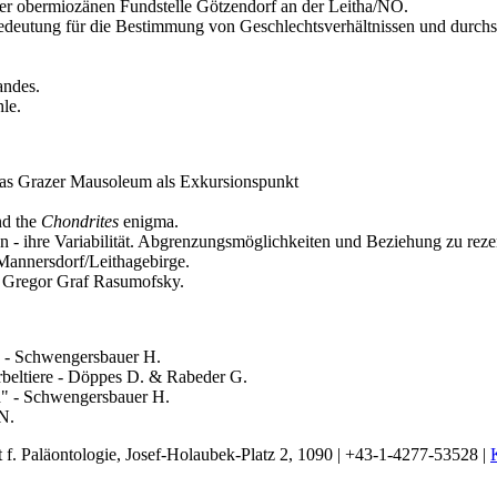
er obermiozänen Fundstelle Götzendorf an der Leitha/NÖ.
Bedeutung für die Bestimmung von Geschlechtsverhältnissen und durchs
.
andes.
le.
: Das Grazer Mausoleum als Exkursionspunkt
nd the
Chondrites
enigma.
n - ihre Variabilität. Abgrenzungsmöglichkeiten und Beziehung zu reze
Mannersdorf/Leithagebirge.
s Gregor Graf Rasumofsky.
 - Schwengersbauer H.
rbeltiere - Döppes D. & Rabeder G.
h" - Schwengersbauer H.
N.
t f. Paläontologie, Josef-Holaubek-Platz 2, 1090 | +43-1-4277-53528 |