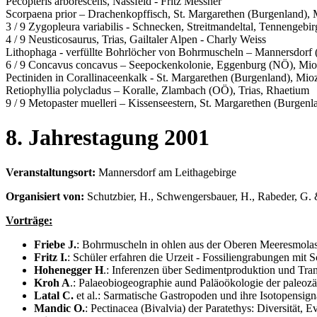
Pecopteris arborescens, Nassfeld - Fritz Messner
Scorpaena prior – Drachenkopffisch, St. Margarethen (Burgenland),
3 / 9 Zygopleura variabilis - Schnecken, Streitmandeltal, Tennengebir
4 / 9 Neusticosaurus, Trias, Gailtaler Alpen - Charly Weiss
Lithophaga - verfüllte Bohrlöcher von Bohrmuscheln – Mannersdor
6 / 9 Concavus concavus – Seepockenkolonie, Eggenburg (NÖ), Mi
Pectiniden in Corallinaceenkalk - St. Margarethen (Burgenland), Mi
Retiophyllia polycladus – Koralle, Zlambach (OÖ), Trias, Rhaetium
9 / 9 Metopaster muelleri – Kissenseestern, St. Margarethen (Burge
8. Jahrestagung 2001
Veranstaltungsort:
Mannersdorf am Leithagebirge
Organisiert von:
Schutzbier, H., Schwengersbauer, H., Rabeder, G. 
Vorträge:
Friebe J.
: Bohrmuscheln in ohlen aus der Oberen Meeresmolass
Fritz I.
: Schüler erfahren die Urzeit - Fossiliengrabungen mit
Hohenegger H
.: Inferenzen über Sedimentproduktion und Tra
Kroh A
.: Palaeobiogeographie aund Paläoökologie der paleo
Latal C.
et al.: Sarmatische Gastropoden und ihre Isotopensign
Mandic O.
: Pectinacea (Bivalvia) der Paratethys: Diversität, 