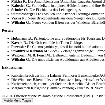
Miklas P.
: Die Amphibienfauna (Amphibia: Caudata, Anura) d
Rabeder G.
: Funddefizite in alpinen Höhlenfaunen und ihre 
Schultz O.
: Die Fischfauna des Leithagebirges.
Summesberger H.
: Fossilien und Alter der Piesting-Formation
Vavra N.
: Neue Bryozoenfunde aus dem Neogen des Burgenl
Withalm G.
: Neues von den Bären aus der Windener Bärenhöh
Poster:
Hubmann B.
: Paläontologie und Stratigraphie für Touristen
Kavcik N
.: Die Ochsenhöhle im Toten Gebirge.
Pervesler P
.: Chemosymbiosys, fossil lucinoid bioturbations a
Ströbitzer-Herrman M.
:
Acer L.
- einige "ganzrandige" Forme
Wagreich M. & Fencl M
.: Deltasedimente im Badenium von 
Withalm G.
: Die unpublizierten Abbildungen aus Arbeiten de
Exkursionen:
Kalksteinbruch der Firma Lafarge-Perlmoser Zementwerke AG
Die Windener Bärenhöhle, eine Fundstelle jungpleistozäner Wi
Kasiersteinbruch, ehemaliger Steinbruch Amelin "Blauer Bruc
Margarethen Kiesgrube (Sarmat - Pannon) - Piller W. & Vavra 
© 2026 Österreichische Paläontologische Gesellschaft (ÖPG) | Institu
Mobile Menu Toggle