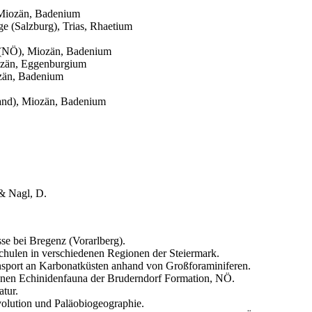
 Miozän, Badenium
ge (Salzburg), Trias, Rhaetium
f (NÖ), Miozän, Badenium
ozän, Eggenburgium
ozän, Badenium
nland), Miozän, Badenium
& Nagl, D.
e bei Bregenz (Vorarlberg).
 Schulen in verschiedenen Regionen der Steiermark.
nsport an Karbonatküsten anhand von Großforaminiferen.
zänen Echinidenfauna der Bruderndorf Formation, NÖ.
atur.
Evolution und Paläobiogeographie.