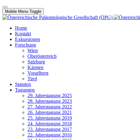
Mobile Menu Toggle
Home
Kontakt
Exkursionen
Forschung
Wien
Oberösterreich
Salzburg
Kärnten
Vorarlberg
Tirol
Statuten
Tagungen
29. Jahrestagung 2025
28. Jahrestagung 2023
27. Jahrestagung 2022
26. Jahrestagung 2021
25. Jahrestagung 2019
24. Jahrestagung 2018
23. Jahrestagung 2017
22. Jahrestagung 2016