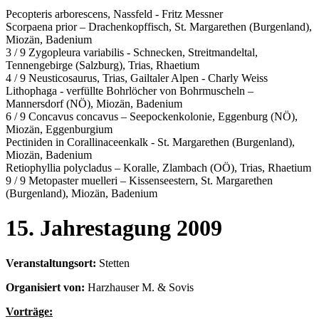
Pecopteris arborescens, Nassfeld - Fritz Messner
Scorpaena prior – Drachenkopffisch, St. Margarethen (Burgenland),
Miozän, Badenium
3 / 9 Zygopleura variabilis - Schnecken, Streitmandeltal,
Tennengebirge (Salzburg), Trias, Rhaetium
4 / 9 Neusticosaurus, Trias, Gailtaler Alpen - Charly Weiss
Lithophaga - verfüllte Bohrlöcher von Bohrmuscheln –
Mannersdorf (NÖ), Miozän, Badenium
6 / 9 Concavus concavus – Seepockenkolonie, Eggenburg (NÖ),
Miozän, Eggenburgium
Pectiniden in Corallinaceenkalk - St. Margarethen (Burgenland),
Miozän, Badenium
Retiophyllia polycladus – Koralle, Zlambach (OÖ), Trias, Rhaetium
9 / 9 Metopaster muelleri – Kissenseestern, St. Margarethen
(Burgenland), Miozän, Badenium
15. Jahrestagung 2009
Veranstaltungsort:
Stetten
Organisiert von:
Harzhauser M. & Sovis
Vorträge: