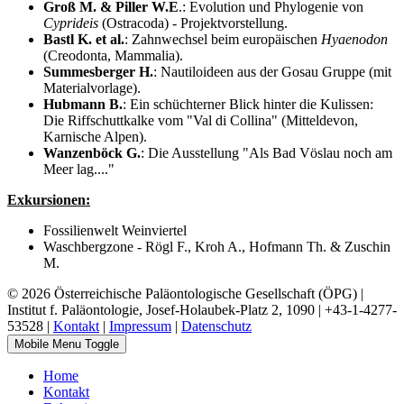
Groß M. & Piller W.E
.: Evolution und Phylogenie von
Cyprideis
(Ostracoda) - Projektvorstellung.
Bastl K. et al.
: Zahnwechsel beim europäischen
Hyaenodon
(Creodonta, Mammalia).
Summesberger H.
: Nautiloideen aus der Gosau Gruppe (mit
Materialvorlage).
Hubmann B.
: Ein schüchterner Blick hinter die Kulissen:
Die Riffschuttkalke vom "Val di Collina" (Mitteldevon,
Karnische Alpen).
Wanzenböck G.
: Die Ausstellung "Als Bad Vöslau noch am
Meer lag...."
Exkursionen:
Fossilienwelt Weinviertel
Waschbergzone - Rögl F., Kroh A., Hofmann Th. & Zuschin
M.
© 2026 Österreichische Paläontologische Gesellschaft (ÖPG) |
Institut f. Paläontologie, Josef-Holaubek-Platz 2, 1090 | +43-1-4277-
53528 |
Kontakt
|
Impressum
|
Datenschutz
Mobile Menu Toggle
Home
Kontakt