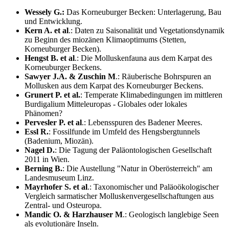
Wessely G.:
Das Korneuburger Becken: Unterlagerung, Bau
und Entwicklung.
Kern A. et al
.: Daten zu Saisonalität und Vegetationsdynamik
zu Beginn des miozänen Klimaoptimums (Stetten,
Korneuburger Becken).
Hengst B. et al
.: Die Molluskenfauna aus dem Karpat des
Korneuburger Beckens.
Sawyer J.A. & Zuschin M
.: Räuberische Bohrspuren an
Mollusken aus dem Karpat des Korneuburger Beckens.
Grunert P. et al.
: Temperate Klimabedingungen im mittleren
Burdigalium Mitteleuropas - Globales oder lokales
Phänomen?
Pervesler P. et al
.: Lebensspuren des Badener Meeres.
Essl R.
: Fossilfunde im Umfeld des Hengsbergtunnels
(Badenium, Miozän).
Nagel D.
: Die Tagung der Paläontologischen Gesellschaft
2011 in Wien.
Berning B.
: Die Austellung "Natur in Oberösterreich" am
Landesmuseum Linz.
Mayrhofer S. et al
.: Taxonomischer und Paläoökologischer
Vergleich sarmatischer Molluskenvergesellschaftungen aus
Zentral- und Osteuropa.
Mandic O. & Harzhauser M
.: Geologisch langlebige Seen
als evolutionäre Inseln.