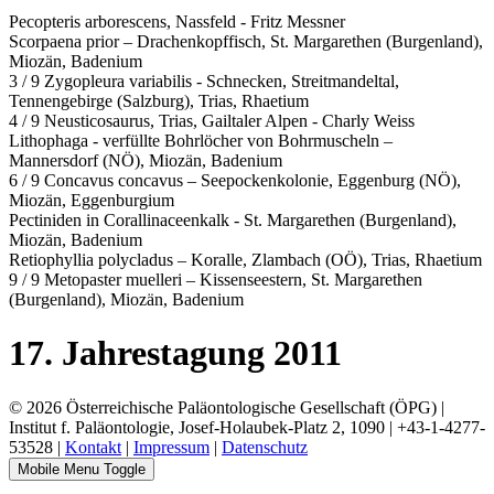
Pecopteris arborescens, Nassfeld - Fritz Messner
Scorpaena prior – Drachenkopffisch, St. Margarethen (Burgenland),
Miozän, Badenium
3 / 9 Zygopleura variabilis - Schnecken, Streitmandeltal,
Tennengebirge (Salzburg), Trias, Rhaetium
4 / 9 Neusticosaurus, Trias, Gailtaler Alpen - Charly Weiss
Lithophaga - verfüllte Bohrlöcher von Bohrmuscheln –
Mannersdorf (NÖ), Miozän, Badenium
6 / 9 Concavus concavus – Seepockenkolonie, Eggenburg (NÖ),
Miozän, Eggenburgium
Pectiniden in Corallinaceenkalk - St. Margarethen (Burgenland),
Miozän, Badenium
Retiophyllia polycladus – Koralle, Zlambach (OÖ), Trias, Rhaetium
9 / 9 Metopaster muelleri – Kissenseestern, St. Margarethen
(Burgenland), Miozän, Badenium
17. Jahrestagung 2011
© 2026 Österreichische Paläontologische Gesellschaft (ÖPG) |
Institut f. Paläontologie, Josef-Holaubek-Platz 2, 1090 | +43-1-4277-
53528 |
Kontakt
|
Impressum
|
Datenschutz
Mobile Menu Toggle