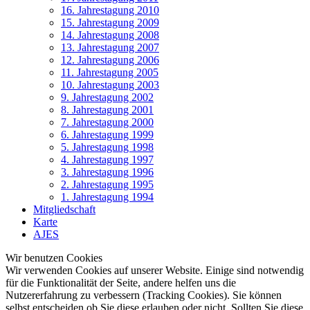
16. Jahrestagung 2010
15. Jahrestagung 2009
14. Jahrestagung 2008
13. Jahrestagung 2007
12. Jahrestagung 2006
11. Jahrestagung 2005
10. Jahrestagung 2003
9. Jahrestagung 2002
8. Jahrestagung 2001
7. Jahrestagung 2000
6. Jahrestagung 1999
5. Jahrestagung 1998
4. Jahrestagung 1997
3. Jahrestagung 1996
2. Jahrestagung 1995
1. Jahrestagung 1994
Mitgliedschaft
Karte
AJES
Wir benutzen Cookies
Wir verwenden Cookies auf unserer Website. Einige sind notwendig
für die Funktionalität der Seite, andere helfen uns die
Nutzererfahrung zu verbessern (Tracking Cookies). Sie können
selbst entscheiden ob Sie diese erlauben oder nicht. Sollten Sie diese